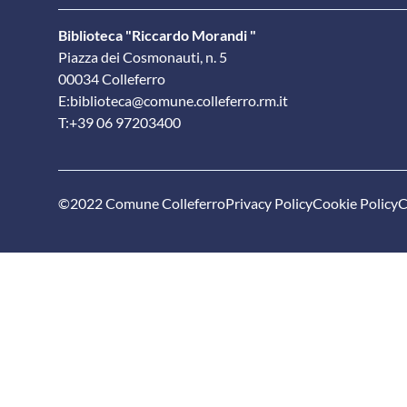
Biblioteca "Riccardo Morandi "
Piazza dei Cosmonauti, n. 5
00034 Colleferro
E:
biblioteca@comune.colleferro.rm.it
T:
+39 06 97203400
©2022 Comune Colleferro
Privacy Policy
Cookie Policy
C